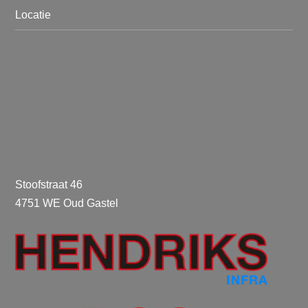
Locatie
Stoofstraat 46
4751 WE Oud Gastel