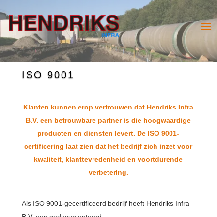
ISO 9001
Klanten kunnen erop vertrouwen dat Hendriks Infra
B.V. een betrouwbare partner is die hoogwaardige
producten en diensten levert. De ISO 9001-
certificering laat zien dat het bedrijf zich inzet voor
kwaliteit, klanttevredenheid en voortdurende
verbetering.
Als ISO 9001-gecertificeerd bedrijf heeft Hendriks Infra
B.V. een gedocumenteerd