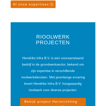
Al onze expertises
RIOOLWERK
PROJECTEN
Hendriks Infra B.V. is een vooraanstaand
bedrijf in de grondwerksector, bekend om
zijn expertise in verschillende
rioolwerkdiensten. Met jarenlange ervaring
levert Hendriks Infra B.V. hoogwaardig
rioolwerk voor diverse projecten.
Bekijk project Herinrichting