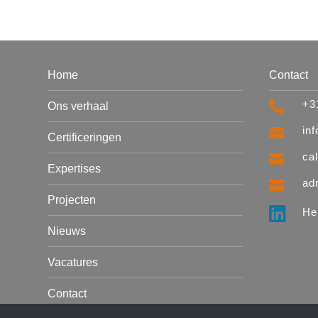
Home
Contact
+3

Ons verhaal
in

Certificeringen
ca

Expertises
ad

Projecten

He
Nieuws
Vacatures
Contact